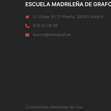
ESCUELA MADRILEÑA DE GRAF
C/ Ulises 91, 2º Planta, 28043 Madrid
670 61 08 98
buzon@esmagraf.es
Condiciones Generales de Uso