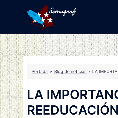
Saltar
al
contenido
Portada
»
Blog de noticias
»
LA IMPORTA
LA IMPORTANC
REEDUCACIÓN