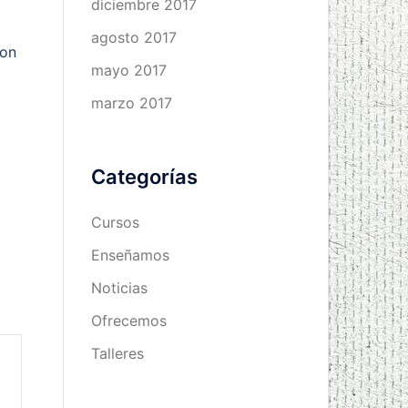
diciembre 2017
agosto 2017
son
mayo 2017
marzo 2017
Categorías
Cursos
Enseñamos
Noticias
Ofrecemos
Talleres