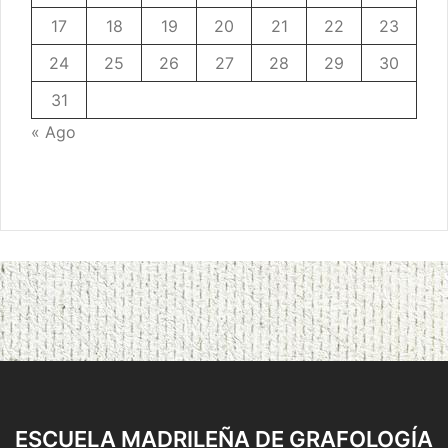
17
18
19
20
21
22
23
24
25
26
27
28
29
30
31
« Ago
ESCUELA MADRILEÑA DE GRAFOLOGÍA