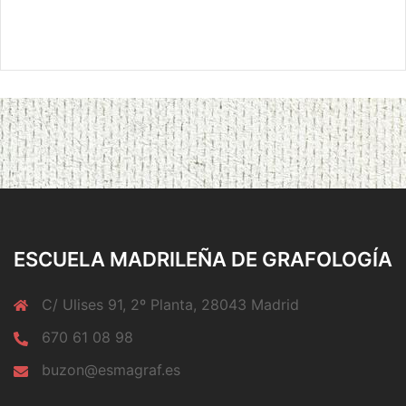
ESCUELA MADRILEÑA DE GRAFOLOGÍA
C/ Ulises 91, 2º Planta, 28043 Madrid
670 61 08 98
buzon@esmagraf.es