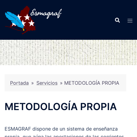
Saltar
al
contenido
Portada
»
Servicios
»
METODOLOGÍA PROPIA
METODOLOGÍA PROPIA
ESMAGRAF dispone de un sistema de enseñanza
propia que aúna las aportaciones de las corrientes